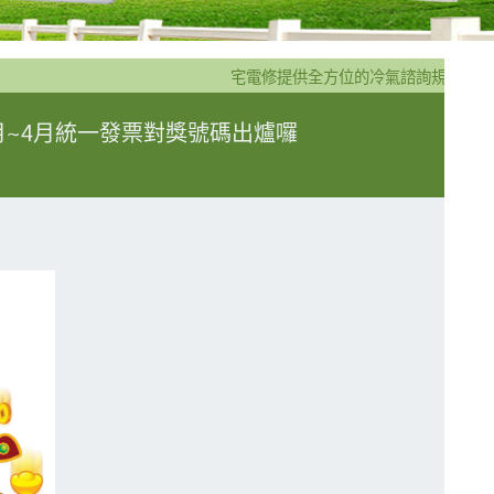
宅電修提供全方位的冷氣諮詢規劃安裝服
3月~4月統一發票對獎號碼出爐囉