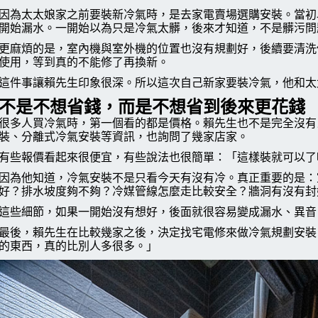
因為太太娘家之前要裝新冷氣時，是去家電賣場選購安裝。當初
開始漏水。一開始以為只是冷氣太髒，後來才知道，不是髒污問
更麻煩的是，室內機與室外機的位置也沒有規劃好，後續要清洗
使用，等到真的不能修了再換新。
這件事讓賴先生印象很深。所以這次自己新家要裝冷氣，他和太
不是不想省錢，而是不想省到後來更花錢
很多人買冷氣時，第一個看的都是價格。賴先生也不是完全沒有
裝、分離式冷氣安裝等資訊，也詢問了幾家店家。
有些報價看起來很便宜，有些說法也很簡單：「這樣裝就可以了
因為他知道，冷氣安裝不是只看今天有沒有冷。真正重要的是：
好？排水坡度夠不夠？冷媒管線怎麼走比較安全？牆洞有沒有封
這些細節，如果一開始沒有想好，後面就很容易變成漏水、異音
最後，賴先生在比較幾家之後，決定找宅電修來做冷氣規劃安裝
的東西，真的比別人多很多。」