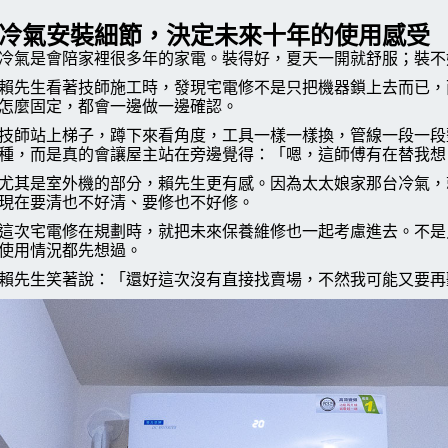
冷氣安裝細節，決定未來十年的使用感受
冷氣是會陪家裡很多年的家電。裝得好，夏天一開就舒服；裝不
賴先生看著技師施工時，發現宅電修不是只把機器鎖上去而已，
怎麼固定，都會一邊做一邊確認。
技師站上梯子，蹲下來看角度，工具一樣一樣換，管線一段一段
種，而是真的會讓屋主站在旁邊覺得：「嗯，這師傅有在替我想
尤其是室外機的部分，賴先生更有感。因為太太娘家那台冷氣，
現在要清也不好清、要修也不好修。
這次宅電修在規劃時，就把未來保養維修也一起考慮進去。不是
使用情況都先想過。
賴先生笑著說：「還好這次沒有直接找賣場，不然我可能又要再