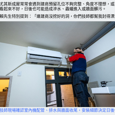
尤其新成屋常常會遇到建商預留孔位不夠完整、角度不理想，或
看起來不好，日後也可能造成滲水、蟲蟻進入或牆面髒污。
賴先生特別提到：「連建商沒挖好的洞，你們技師都幫我封得漂
技師現場確認室內機配管、排水與牆面收尾，安裝細節決定日後