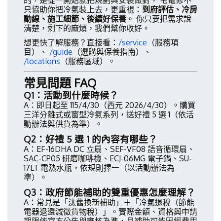
的，是從一開始就把規劃與安裝做對。 宅電修不
只協助你把冷氣裝上去，更重視：
到府評估、冷房
動線、施工細節、後續好保養
。 你只要把需求說
清楚，剩下的麻煩，我們幫你收好。
想更快了解服務？直接看：
/service
（服務項
目）、
/guide
（選購與保養指南）、
/locations
（服務區域）。
常見問題 FAQ
Q1：活動到什麼時候？
A：即日起至 115/4/30（西元 2026/4/30）。購買
三洋分離式或窗型冷氣系列，送好禮 5 選 1（依活
動辦法與供貨為準）。
Q2：好禮 5 選 1 的內容有哪些？
A：EF-16DHA DC 立扇、SEF-VF08 語音循環扇、
SAC-CP05 研磨咖啡機、ECJ-06MG 電子鍋、SU-
17LT 電熱水瓶，依規則擇一（以活動辦法為
準）。
Q3：政府節能補助的雙重優惠怎麼理解？
A：常見是「汰舊換新補助」＋「冷氣退稅（節能
電器退還減徵貨物稅）」。實際金額、資格與申請
期限依官方公告與審核為準，且補助可能因經費用