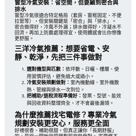
窗型冷氣安裝：省空間，但要顧到密合與
排水
窗型冷氣很適合特定格局（套房、窗框固定、不便
拉管等），但安裝關鍵是「密合」與「排水」。
密合做得好，冷風不外漏；排水做得好，冷凝水不
回流。再加上防震處理得宜，使用體感會比你想像
更舒服。
三洋冷氣推薦：想要省電、安
靜、乾淨，先把三件事做對
選對機型與匹數：
依坪數、日曬、樓層、使
用習慣評估，避免過大或過小。
冷氣安裝規劃做對：
室內機動線、室外機散
熱、管線與排水一次到位。
把補助/退稅流程準備好：
發票、型號、能效
與回收資料整理齊全，才不會最後漏領。
為什麼推薦找宅電修？專業冷氣
規劃安裝更安心，服務更全面
好禮很香、補助很甜，但真正讓你「長期舒服」