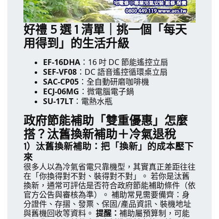
好禮 5 選 1 清單｜挑一個「每天
用得到」的生活升級
EF-16DHA
：16 吋 DC 節能遙控立扇
SEF-VF08
：DC 語音遙控循環桌立扇
SAC-CP05
：全自動研磨咖啡機
ECJ-06MG
：微電腦電子鍋
SU-17LT
：電熱水瓶
政府節能補助「雙重優惠」怎麼
搭？汰舊換新補助＋冷氣退稅
1）汰舊換新補助：把「換新」的成本壓下
來
很多人以為冷氣省電只靠機型，其實真正差距往往
在「你換得對不對、裝得對不對」。 若你是汰舊
換新，通常可評估是否符合政府節能補助條件（依
官方公告與審核為準）。 補助常見需要備齊：身
分證件、存摺、發票、保固/產品資訊、裝機地址
與舊機回收等資料。
提醒：
補助屬預算制，可能