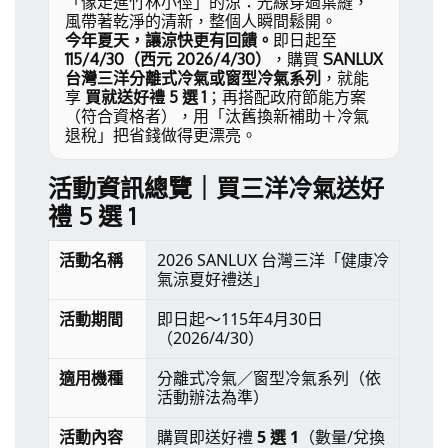
「像走進竹林小徑」的涼：光線穿過葉縫，
風帶著乾淨的清新，整個人瞬間鬆開。
今年夏天，讓涼快更有回饋。
即日起至
115/4/30（西元 2026/4/30）
，購買
SANLUX
台灣三洋分離式冷氣或窗型冷氣系列
，就能
享
買就送好禮 5 選 1
；再搭配政府節能方案
（符合資格者），用「汰舊換新補助＋冷氣
退稅」把省錢做得更漂亮。
活動資訊總覽｜買三洋冷氣送好
禮 5 選 1
活動名稱
2026 SANLUX 台灣三洋「健康冷
氣涼夏好禮送」
活動期間
即日起～115年4月30日
（2026/4/30）
適用機種
分離式冷氣／窗型冷氣系列（依
活動辦法為準）
活動內容
購買即送好禮
5 選 1
（數量/兌換