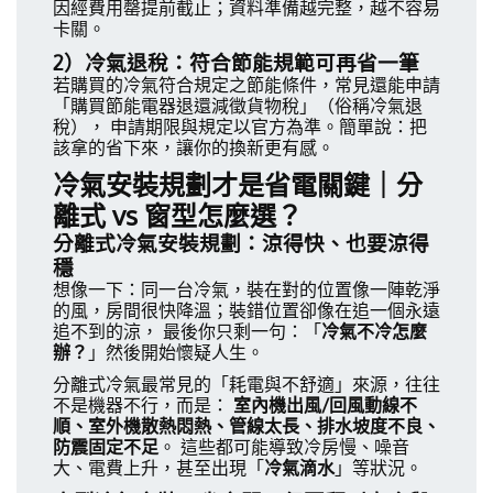
因經費用罄提前截止；資料準備越完整，越不容易
卡關。
2）冷氣退稅：符合節能規範可再省一筆
若購買的冷氣符合規定之節能條件，常見還能申請
「購買節能電器退還減徵貨物稅」（俗稱冷氣退
稅）， 申請期限與規定以官方為準。簡單說：把
該拿的省下來，讓你的換新更有感。
冷氣安裝規劃才是省電關鍵｜分
離式 vs 窗型怎麼選？
分離式冷氣安裝規劃：涼得快、也要涼得
穩
想像一下：同一台冷氣，裝在對的位置像一陣乾淨
的風，房間很快降溫；裝錯位置卻像在追一個永遠
追不到的涼， 最後你只剩一句：「
冷氣不冷怎麼
辦？
」然後開始懷疑人生。
分離式冷氣最常見的「耗電與不舒適」來源，往往
不是機器不行，而是：
室內機出風/回風動線不
順、室外機散熱悶熱、管線太長、排水坡度不良、
防震固定不足
。 這些都可能導致冷房慢、噪音
大、電費上升，甚至出現「
冷氣滴水
」等狀況。