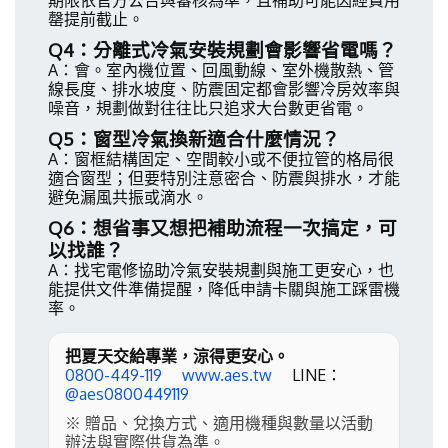
罄提前截止。
Q4：分離式冷氣安裝規劃會影響省電嗎？
A：會。室內機位置、回風動線、室外機散熱、管
線長度、排水坡度、防震固定都會影響冷房效率與
噪音，規劃做對往往比只追求大台數更省電。
Q5：窗型冷氣換新適合什麼情況？
A：窗框結構固定、空間較小或不便拉管的格局很
適合窗型；但要特別注意密合、防震與排水，才能
避免漏風共振或滴水。
Q6：想省事又想把補助流程一次搞定，可
以找誰？
A：找宅電修協助冷氣安裝規劃與施工更安心，也
能提供文件準備提醒，降低申請卡關與施工踩雷機
率。
把夏天交給專業，涼得更安心。
0800-449-119
www.aes.tw
LINE：
@aes0800449119
※ 贈品、兌換方式、適用機種與數量以活動
辦法與實際供貨為準。