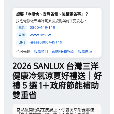
想要「冷得快、安靜省電、後續更省事」？
找宅電修做專業冷氣安裝規劃與施工更安心。
0800-449-119
電話
www.aes.tw
官網
@aes0800449119
LINE
也可先逛：
服務項目
｜
選購/保養指南
｜
服務區域
2026 SANLUX 台灣三洋
健康冷氣涼夏好禮送｜好
禮 5 選 1＋政府節能補助
雙重省
當熱氣開始黏在皮膚上，你會突然想要那種