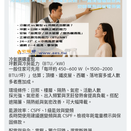
冷氣選購重點
坪數與冷房能力（BTU／kW）
一般住家可先用「每坪約 450–600 W（≈ 1500–2000
BTU/坪）」估算；頂樓、鐵皮屋、西曬、落地窗多或人數
多者應加成。
環境條件：日照、樓層、隔熱、氣密、活動人數
採光強、氣密差、出入頻繁與烹飪發熱會提高負載。搭配
遮陽簾、隔熱紙與氣密改善，可大幅降載。
能源效率：CSPF、1 級能效與變頻
長時間使用建議選變頻與高 CSPF。檢視年耗電量標示與保
固條款。
配電與安全：電壓、獨立回路、漏電斷路器