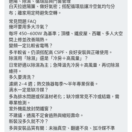
遮陽、除濕、循環扇與門窗管理
白天拉遮陽簾、做好氣密；搭配循環扇讓冷空氣均勻分
布；離家用定時避免空轉。
常見問題 FAQ
幾坪要用多大冷氣？
每坪 450–600W 為基準；頂樓、鐵皮屋、西曬、多人大空
間上修並改善隔熱。
變頻一定比較省電嗎？
多半較省。仍須搭配高 CSPF、良好安裝與正確使用。
除濕用「除濕」還是「冷房＋高風量」？
日常舒適以除濕為主；急降溫先冷房＋高風量，再切除濕
維持。
多久要清洗？
濾網 2–4 週；熱交換器每季～半年專業保養。
滴水一定是缺冷媒？
多為排水問題或保溫材老化；缺冷媒常見不冷或結霜，需
專業檢測。
室外機能放封閉鐵窗？
不建議，通風不足會過熱與縮短壽命。
新裝沒多久就不冷？
多與安裝品質有關：未抽真空、翻邊不良、加冷媒不準