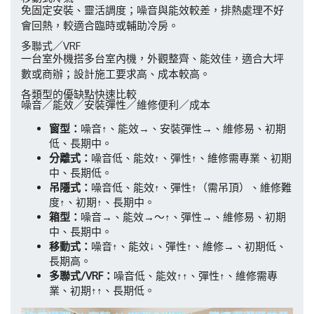
免固定安裝、靈活調度；噪音與能效較差，排熱處理不好
會回熱，較適合臨時或輔助冷房。
多聯式／VRF
一台室外機搭多台室內機，外觀整齊、能效佳，適合大坪
數或商辦；設計施工要求高、成本較高。
各類型的優缺點快速比較
噪音／能效／安裝彈性／維修便利／成本
窗型：
噪音↑、能效→、安裝彈性→、維修易、初期
低、長期中。
分離式：
噪音低、能效↑、彈性↑、維修需專業、初期
中、長期低。
吊隱式：
噪音低、能效↑、彈性↑（需吊頂）、維修難
度↑、初期↑、長期中。
箱型：
噪音→、能效→～↑、彈性→、維修易、初期
中、長期中。
移動式：
噪音↑、能效↓、彈性↑、維修→、初期低、
長期高。
多聯式/VRF：
噪音低、能效↑↑、彈性↑、維修需專
業、初期↑↑、長期低。