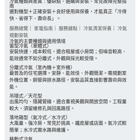
冷氣種類與差異：優缺點、選購與安裝、常見故障完整指
南
選對機型＋正確安裝＋良好使用與保養，才能真正「冷得
快、省得下、壽命長」。
服務總覽
｜
家電指南
｜
服務據點
｜
冷氣清潔保養
｜
冷氣
規劃安裝
冷氣的主要種類與適用情境
窗型冷氣（單體式）
安裝快速、成本較低，適合租屋或小房間；但噪音較高、
能效通常不如分離式，外觀與採光較受限。
分離式冷氣（室內機＋室外機）
最普及的住宅選擇。安靜、能效佳、外觀簡潔。需規劃室
外機位置、銅管與排水路徑，安裝品質直接影響壽命與效
能。
吊隱式／天花型
出風均勻、隱藏管線，適合重視美觀與開放空間。工程量
較大，須留維修孔與回風路徑。
落地箱型（氣冷式／水冷式）
大風量、強冷房，常見於挑高、鐵皮屋或店面。氣冷式較
簡單；水冷式需水路與維護。
移動式冷氣