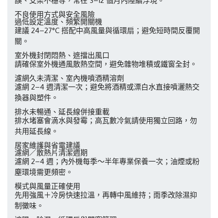
誤、支架不穩等，常在 3–12 個月內陸續浮現。
不良使用方式與安全風險
過低設定溫度、頻繁開關機
建議 24–27°C 搭配中高風量與循環扇；避免短時間反覆開
關。
室外機封閉悶熱、遮擋出風口
請確保室外機通風散熱空間，避免雜物堆積或鐵窗全封。
濾網久未清潔、室內機噴酒精溶劑
濾網 2–4 週清潔一次；避免將酒精或漂白水直接噴灑熱交
換器與塑件。
排水未暢通、延長線併接重載
排水堵塞會滴水與發霉；高瓦數冷氣請使用獨立回路，勿
共用延長線。
居家維護與省電建議
濾網／散熱片清潔週期
濾網 2–4 週；內外機每季～半年專業保養一次；油煙或粉
塵環境需更頻密。
模式與風量正確使用
先用強風＋冷房快速拉溫，再轉中風維持；雨季改除濕抑
制黴味。