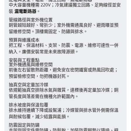
中大容量機種需 220V；冷氣建議獨立回路、足夠線徑並安
裝
漏電斷路器
。
管線路徑與室外機位置
銅管越短越好、彎折少；室外機需通風良好、避雨曝並預
留維修空間。頂樓需固定、防鏽與排水。
預算與維護成本
把工程、保溫材料、支架、防震、電源、維修可達性一併
納入。廉價安裝常是未來故障源頭。
安裝與工程重點
室外機通風與維修空間
前後左右留散熱距離，避免安在密閉鐵窗或熱風回吹處；
預留檢修空間，勿把機器封死。
抽真空與定量加冷媒
依規範抽真空排除水氣與雜質，達標後再定量加冷媒；銅
管長度與落差需在機種允許範圍內。
排水坡度與保溫包覆
排水維持連續下降或設幫浦；冷媒管與排水管外側需保溫
與耐候包覆，減少結露與能損。
防震固定與防鏽
支架與固定件需防鏽、防鬆脫；加裝防震腳墊以降噪、避