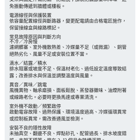
免振動傳遞到牆體或樓板。
電源線徑與保護裝置
依容量配置線徑與斷路器，變更配電請由合格電匠施作，
保留接線盒與線路標記。
常見故障原因與判斷方向
不冷／冷房慢
濾網髒塞、室外機散熱差、冷媒量不足（或微漏）、銅管
絕熱劣化、風量不足或安裝位置不當。
滴水／結露／積水
排水阻塞或坡度不足、保溫材老化、過低設定溫度導致結
露；改善排水與保溫並調整溫度與風量。
異音／異味／跳電
風機異物、軸承磨損、面板鬆脫、蒸發器黴味、油煙附著
或線路老化。必要時更換馬達或專業清洗。
室外機不啟動／頻繁啟停
啟動電容故障、過熱保護、環境溫度過高、冷媒循環異常
或控制板異常，需改善通風並檢測。
安裝不良的隱性故障
未抽真空、翻邊不良、焊點砂孔、配管過長、排水坡度錯